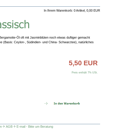
In Ihrem Warenkorb:
0
Artikel,
0,00
EUR
Bergamotte-Öl oft mit Jasminblüten noch etwas duftiger gemacht
Tee (Basis: Ceylon-, Südindien- und China- Schwarztee), natürliches
5,50 EUR
Preis enthält 7% USt.
m
AGB
E-mail - Bitte um Beratung