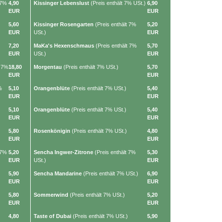
 7%
4,90
Kissinger Lebenslust
(Preis enthält 7% USt.)
6,90
EUR
EUR
5,60
Kissinger Rosengarten
(Preis enthält 7%
5,20
EUR
USt.)
EUR
7,20
MaKa's Hexenschmaus
(Preis enthält 7%
5,70
EUR
USt.)
EUR
t 7%
18,80
Morgentau
(Preis enthält 7% USt.)
5,70
EUR
EUR
%
5,10
Orangenblüte
(Preis enthält 7% USt.)
5,40
EUR
EUR
5,10
Orangenblüte
(Preis enthält 7% USt.)
5,40
EUR
EUR
5,80
Rosenkönigin
(Preis enthält 7% USt.)
4,80
EUR
EUR
 7%
5,20
Sencha Ingwer-Zitrone
(Preis enthält 7%
5,30
EUR
USt.)
EUR
5,90
Sencha Mandarine
(Preis enthält 7% USt.)
6,90
EUR
EUR
5,80
Sommerwind
(Preis enthält 7% USt.)
5,20
EUR
EUR
4,80
Taste of Dubai
(Preis enthält 7% USt.)
5,90