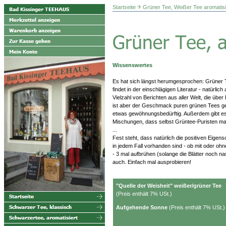
Startseite
Grüner Tee, Weißer Tee aromatisi
Wissenswertes
Es hat sich längst herumgesprochen: Grüner 
findet in der einschlägigen Literatur - natürlich
Vielzahl von Berichten aus aller Welt, die über
ist aber der Geschmack puren grünen Tees gera
etwas gewöhnungsbedürftig. Außerdem gibt es
Mischungen, dass selbst Grüntee-Puristen 
...
Fest steht, dass natürlich die positiven Eige
in jedem Fall vorhanden sind - ob mit oder oh
- 3 mal aufbrühen (solange die Blätter noch na
auch. Einfach mal ausprobieren!
"Quelle der Weisheit" weißer/grüner Tee
(Preis enthält 7% USt.)
Aufgehende Sonne
(Preis enthält 7% USt.)