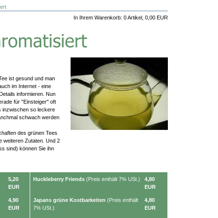
ert
In Ihrem Warenkorb:
0
Artikel,
0,00
EUR
Tee ist gesund und man
 auch im Internet - eine
 Details informieren. Nun
de für "Einsteiger" oft
 inzwischen so leckere
manchmal schwach werden
nschaften des grünen Tees
ne weiteren Zutaten. Und 2
ss sind) können Sie ihn
5,20
Huckleberry Friends
(Preis enthält 7% USt.)
4,80
EUR
EUR
4,90
Japans grüne Kostbarkeiten
(Preis enthält
4,80
EUR
7% USt.)
EUR