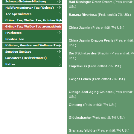
Bad Kissinger Green Dream
(Preis enthält
USt.)
Banana Riverboat
(Preis enthält 7% USt.)
China Jasmin
(Preis enthält 7% USt.)
China Jasmin Dragon Pearls
(Preis enthäl
USt.)
Die 8 Schätze des Shaolin
(Preis enthält 7
USt.)
Engelskuss
(Preis enthält 7% USt.)
Ewiges Leben
(Preis enthält 7% USt.)
Ginkgo Anti-Aging Grüntee
(Preis enthält
USt.)
Ginseng
(Preis enthält 7% USt.)
Glücksdrache
(Preis enthält 7% USt.)
Granatapfelblüte
(Preis enthält 7% USt.)