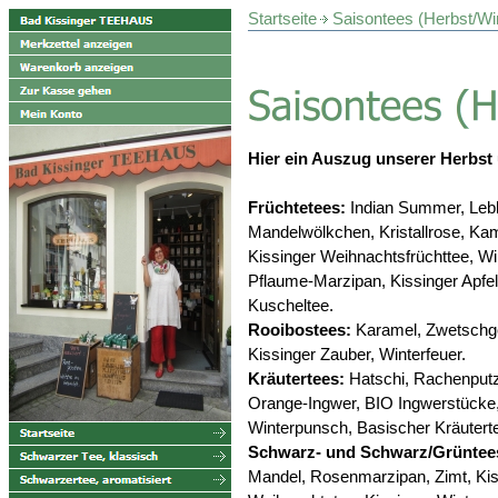
Startseite
Saisontees (Herbst/Wi
Hier ein Auszug unserer Herbst
Früchtetees:
Indian Summer, Leb
Mandelwölkchen, Kristallrose, Kam
Kissinger Weihnachtsfrüchttee, W
Pflaume-Marzipan, Kissinger Apfel
Kuscheltee.
Rooibostees:
Karamel, Zwetschg
Kissinger Zauber, Winterfeuer.
Kräutertees:
Hatschi, Rachenputze
Orange-Ingwer, BIO Ingwerstücke
Winterpunsch, Basischer Kräutert
Schwarz- und Schwarz/Grüntee
Mandel, Rosenmarzipan, Zimt, Kis